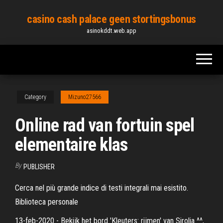
Skip
casino cash palace geen stortingsbonus
to
asinokddt.web.app
the
content
Category
Mizuno27566
Online rad van fortuin spel
elementaire klas
By
PUBLISHER
Cerca nel più grande indice di testi integrali mai esistito.
Biblioteca personale
13-feb-2020 - Bekijk het bord 'Kleuters: rijmen' van Sirolia ^^,