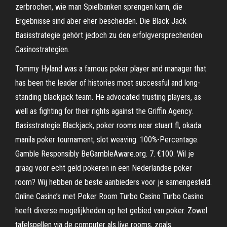
zerbrochen, wie man Spielbanken sprengen kann, die
Ergebnisse sind aber eher bescheiden. Die Black Jack
Basisstrategie gehört jedoch zu den erfolgversprechenden
Casinostrategien.
Tommy Hyland was a famous poker player and manager that
has been the leader of histories most successful and long-
standing blackjack team. He advocated trusting players, as
well as fighting for their rights against the Griffin Agency.
Basisstrategie Blackjack, poker rooms near stuart fl, okada
manila poker tournament, slot weaving. 100%-Percentage.
Gamble Responsibly BeGambleAware.org. 7. €100. Wil je
graag voor echt geld pokeren in een Nederlandse poker
room? Wij hebben de beste aanbieders voor je samengesteld.
Online Casino’s met Poker Room Turbo Casino Turbo Casino
heeft diverse mogelijkheden op het gebied van poker. Zowel
tafelspellen via de computer als live rooms, zoals