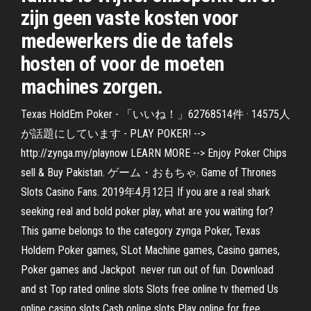
zijn geen vaste kosten voor
medewerkers die de tafels
hosten of voor de moeten
machines zorgen.
Texas HoldEm Poker - 「いいね！」62768514件 · 14575人
が話題にしています - PLAY POKER! -->
http://zynga.my/playnow LEARN MORE --> Enjoy Poker Chips
sell & Buy Pakistan. ゲーム・おもちゃ. Game of Thrones
Slots Casino Fans. 2019年4月12日 If you are a real shark
seeking real and bold poker play, what are you waiting for?
This game belongs to the category zynga Poker, Texas
Holdem Poker games, SLot Machine games, Casino games,
Poker games and Jackpot never run out of fun. Download
and st Top rated online slots Slots free online tv themed Us
online casino slots Cash online slots Play online for free , .