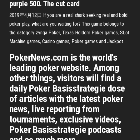
purple 500. The cut card
2019年4月12日 If you are a real shark seeking real and bold
poker play, what are you waiting for? This game belongs to
the category zynga Poker, Texas Holdem Poker games, SLot
Machine games, Casino games, Poker games and Jackpot
PokerNews.com is the world's
leading poker website. Among
other things, visitors will find a
daily Poker Basisstrategie dose
of articles with the latest poker
news, live reporting from
tournaments, exclusive videos,
Poker Basisstrategie podcasts
and so much more.