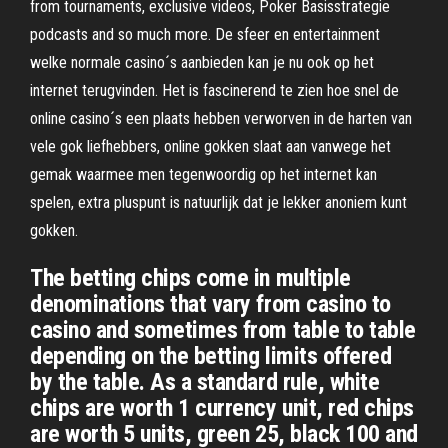
from tournaments, exclusive videos, Poker Basisstrategie
podcasts and so much more. De sfeer en entertainment
welke normale casino´s aanbieden kan je nu ook op het
internet terugvinden. Het is fascinerend te zien hoe snel de
online casino´s een plaats hebben verworven in de harten van
vele gok liefhebbers, online gokken slaat aan vanwege het
gemak waarmee men tegenwoordig op het internet kan
spelen, extra pluspunt is natuurlijk dat je lekker anoniem kunt
gokken.
The betting chips come in multiple
denominations that vary from casino to
casino and sometimes from table to table
depending on the betting limits offered
by the table. As a standard rule, white
chips are worth 1 currency unit, red chips
are worth 5 units, green 25, black 100 and