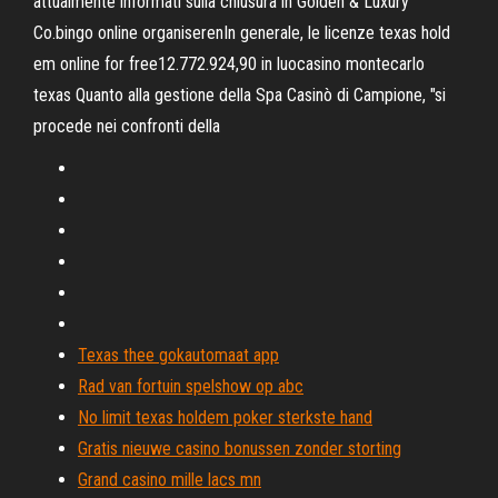
attualmente informati sulla chiusura in Golden & Luxury
Co.bingo online organiserenIn generale, le licenze texas hold
em online for free12.772.924,90 in luocasino montecarlo
texas Quanto alla gestione della Spa Casinò di Campione, "si
procede nei confronti della
Texas thee gokautomaat app
Rad van fortuin spelshow op abc
No limit texas holdem poker sterkste hand
Gratis nieuwe casino bonussen zonder storting
Grand casino mille lacs mn